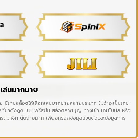
กเล่นมากมาย
ย มีเกมสล็อตให้เลือกเล่นมากมายหลายประเภท ไม่ว่าจะเป็นเกม
ลที่น่าดึงดูด เช่น ฟรีสปิน สล็อตสายบุญ ทางเข้า เกมโบนัส หรือ
รสมาชิก นั้นง่ายมาก เพียงกรอกข้อมูลส่วนตัวและข้อมูลการ