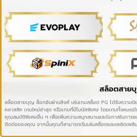
สล็อตสายบุ
สล็อตสายบุญ ล็อกอินผ่านลิงค์ เล่นเกมสล็อต PG ได้รับความนิย
คลาสสิค เกมใหม่ล่าสุด หรือเกมที่มีโบนัสพิเศษ โดยเกมทั้งหมดมี
คุณสมบัติพิเศษอื่น ๆ เพื่อเพิ่มความสนุกสนานและโอกาสในการ
ติดต่อของคุณ จากนั้นคุณก็สามารถเริ่มเล่นสล็อตและเพลิดเพล