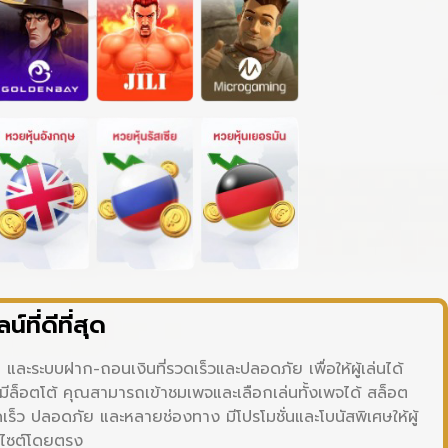
ี่ดีที่สุด
ละระบบฝาก-ถอนเงินที่รวดเร็วและปลอดภัย เพื่อให้ผู้เล่นได้
ญมีล็อตโต้ คุณสามารถเข้าชมเพจและเลือกเล่นทั้งเพจได้ สล็อต
เร็ว ปลอดภัย และหลายช่องทาง มีโปรโมชั่นและโบนัสพิเศษให้ผู้
็บไซต์โดยตรง