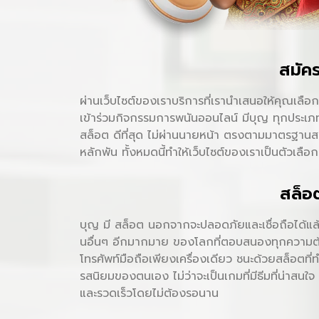
สมัค
ผ่านเว็บไซต์ของเราบริการที่เรานำเสนอให้คุณเล
เข้าร่วมกิจกรรมการพนันออนไลน์ มีบุญ ทุกประเภ
สล็อต ดีที่สุด ไม่ผ่านนายหน้า ตรงตามมาตรฐานสาก
หลักพัน ทั้งหมดนี้ทำให้เว็บไซต์ของเราเป็นตัวเลือกที
สล็อ
บุญ มี สล็อต นอกจากจะปลอดภัยและเชื่อถือได้แล้ว ย
นอื่นๆ อีกมากมาย ของโลกที่ตอบสนองทุกความต้องก
โทรศัพท์มือถือเพียงเครื่องเดียว ชนะด้วยสล็อตที
รสนิยมของตนเอง ไม่ว่าจะเป็นเกมที่มีธีมที่น่าสนใ
และรวดเร็วโดยไม่ต้องรอนาน